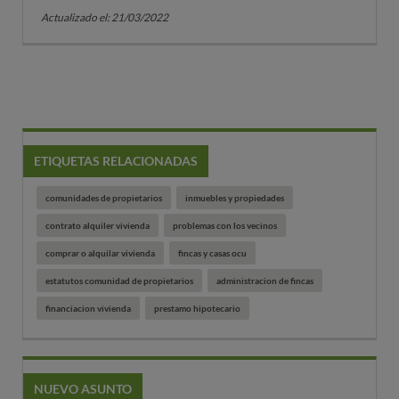
Actualizado el: 21/03/2022
ETIQUETAS RELACIONADAS
comunidades de propietarios
inmuebles y propiedades
contrato alquiler vivienda
problemas con los vecinos
comprar o alquilar vivienda
fincas y casas ocu
estatutos comunidad de propietarios
administracion de fincas
financiacion vivienda
prestamo hipotecario
NUEVO ASUNTO