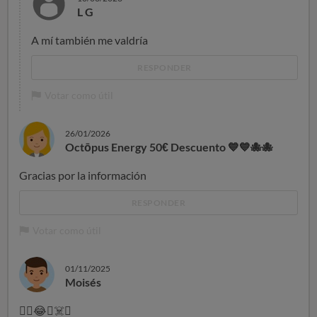
L G
A mí también me valdría
RESPONDER
Votar como útil
26/01/2026
Octōpus Energy 50€ Descuento 💙💙🐙🐙
Gracias por la información
RESPONDER
Votar como útil
01/11/2025
Moisés
😵
😂
🔗
☠
🤔