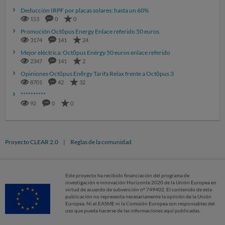
Deducción IRPF por placas solares: hasta un 60%
153
0
0
Promoción Octōpus Energy Enlace referido 50 euros
3174
141
24
Mejor eléctrica: Octōpus Enérgy 50 euros enlace referido
2347
141
2
Opiniones Octōpus Enērgy Tarifa Relax frente a Octōpus 3
8701
42
32
**********
92
0
0
Proyecto CLEAR 2.0
|
Reglas de la comunidad
Este proyecto ha recibido financiación del programa de
investigación e innovación Horizonte 2020 de la Unión Europea en
virtud de acuerdo de subvención nº 749402. El contenido de esta
publicación no representa necesariamente la opinión de la Unión
Europea. Ni el EASME ni la Comisión Europea son responsables del
uso que pueda hacerse de las informaciones aquí publicadas.