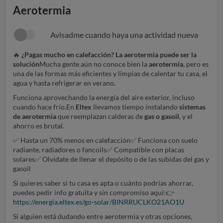
Aerotermia
Avisadme cuando haya una actividad nueva
🔥
¿Pagas mucho en calefacción? La aerotermia puede ser la
solución
Mucha gente aún no conoce bien la
aerotermia
, pero es
una de las formas más eficientes y limpias de calentar tu casa, el
agua y hasta refrigerar en verano.
Funciona aprovechando la energía del aire exterior, incluso
cuando hace frío.En
Eltex
llevamos tiempo instalando
sistemas
de aerotermia
que reemplazan calderas de
gas o gasoil
, y el
ahorro es brutal.
✅
Hasta un 70% menos en calefacción
✅
Funciona con suelo
radiante, radiadores o fancoils
✅
Compatible con placas
solares
✅
Olvídate de llenar el depósito o de las subidas del gas y
gasoil
Si quieres saber si tu casa es apta o cuánto podrías ahorrar,
puedes pedir info gratuita y sin compromiso aquí:
👉
https://energia.eltex.es/go-solar/BINRRUCLKO21AO1U
Si alguien está dudando entre aerotermia y otras opciones,