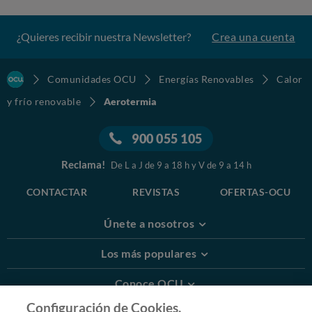
¿Quieres recibir nuestra Newsletter?
Crea una cuenta
Comunidades OCU
Energías Renovables
Calor
y frío renovable
Aerotermia
900 055 105
Reclama!
De L a J de 9 a 18 h y V de 9 a 14 h
CONTACTAR
REVISTAS
OFERTAS-OCU
Únete a nosotros
Los más populares
Conoce OCU
Configuración de Cookies.