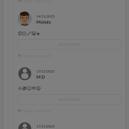
Votar como útil
14/11/2025
Moisés
🤦🏻
🔗
😂
☀
RESPONDER
Votar como útil
17/11/2025
M D
🌞
🎁
😜
💜
😅
RESPONDER
Votar como útil
17/11/2025