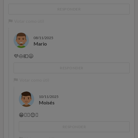
RESPONDER
Votar como útil
08/11/2025
Mario
💜
🐽
💶
😃
RESPONDER
Votar como útil
10/11/2025
Moisés
😁
👎🏻
😊
🌞
RESPONDER