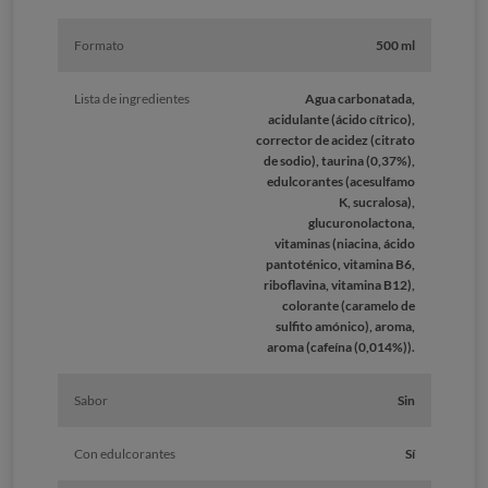
Formato
500 ml
Lista de ingredientes
Agua carbonatada,
acidulante (ácido cítrico),
corrector de acidez (citrato
de sodio), taurina (0,37%),
edulcorantes (acesulfamo
K, sucralosa),
glucuronolactona,
vitaminas (niacina, ácido
pantoténico, vitamina B6,
riboflavina, vitamina B12),
colorante (caramelo de
sulfito amónico), aroma,
aroma (cafeína (0,014%)).
Sabor
Sin
Con edulcorantes
Sí