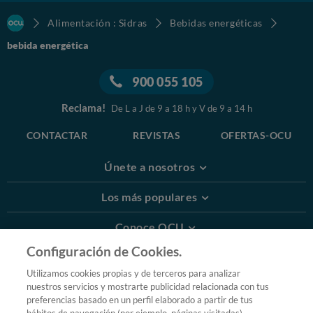
Alimentación : Sidras
Bebidas energéticas
bebida energética
900 055 105
Reclama!
De L a J de 9 a 18 h y V de 9 a 14 h
CONTACTAR
REVISTAS
OFERTAS-OCU
Únete a nosotros
Los más populares
Conoce OCU
Configuración de Cookies.
Más Información
Utilizamos cookies propias y de terceros para analizar
nuestros servicios y mostrarte publicidad relacionada con tus
© 2026 OCU
preferencias basado en un perfil elaborado a partir de tus
Condiciones generales de contratación de OCU