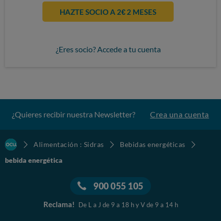
HAZTE SOCIO A 2€ 2 MESES
¿Eres socio? Accede a tu cuenta
¿Quieres recibir nuestra Newsletter?
Crea una cuenta
Alimentación : Sidras
Bebidas energéticas
bebida energética
900 055 105
Reclama!
De L a J de 9 a 18 h y V de 9 a 14 h