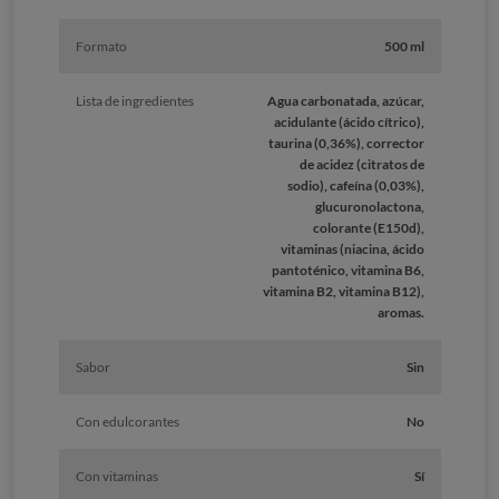
Formato
500 ml
Lista de ingredientes
Agua carbonatada, azúcar,
acidulante (ácido cítrico),
taurina (0,36%), corrector
de acidez (citratos de
sodio), cafeína (0,03%),
glucuronolactona,
colorante (E150d),
vitaminas (niacina, ácido
pantoténico, vitamina B6,
vitamina B2, vitamina B12),
aromas.
Sabor
Sin
Con edulcorantes
No
Con vitaminas
Sí