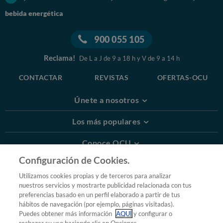
bebida energética
900 055 105
Reclama!
De L a J de 9 a 18 h y V de 9 a 14 h
CONTACTAR
REVISTAS
OFERTAS-OCU
Únete a nosotros
Los más populares
Conoce OCU
Configuración de Cookies.
Más Información
Utilizamos cookies propias y de terceros para analizar
nuestros servicios y mostrarte publicidad relacionada con tus
© 2026 OCU
preferencias basado en un perfil elaborado a partir de tus
Condiciones generales de contratación de OCU
hábitos de navegación (por ejemplo, páginas visitadas).
Política de privacidad
Puedes obtener más información
AQUÍ
y configurar o