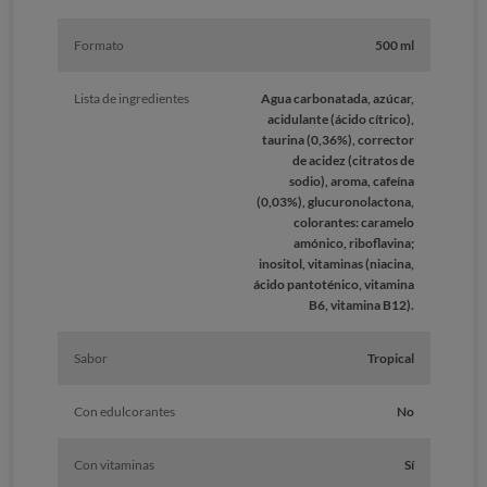
Formato
500 ml
Lista de ingredientes
Agua carbonatada, azúcar,
acidulante (ácido cítrico),
taurina (0,36%), corrector
de acidez (citratos de
sodio), aroma, cafeína
(0,03%), glucuronolactona,
colorantes: caramelo
amónico, riboflavina;
inositol, vitaminas (niacina,
ácido pantoténico, vitamina
B6, vitamina B12).
Sabor
Tropical
Con edulcorantes
No
Con vitaminas
Sí