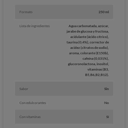
Formato
250 ml
Lista de ingredientes
Agua carbonatada, azúcar,
jarabe de glucosa y fructosa,
acidulante (ácido cítrico),
taurina (0,4%), corrector de
acidez (citratos de sodio),
aroma, colorante (E150b),
cafeína (0,031%),
glucoronolactona, inositol,
vitaminas (B3,
B5,B6,B2,B12).
Sabor
Sin
Con edulcorantes
No
Con vitaminas
Sí