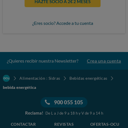
HAZTE SOCIO A 2€ 2 MESES
¿Eres socio? Accede a tu cuenta
¿Quieres recibir nuestra Newsletter?
Crea una cuenta
Alimentación : Sidras
Bebidas energéticas
bebida energética
900 055 105
Reclama!
De L a J de 9 a 18 h y V de 9 a 14 h
CONTACTAR
REVISTAS
OFERTAS-OCU