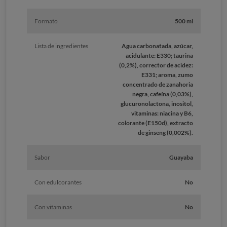
Formato
500 ml
Lista de ingredientes
Agua carbonatada, azúcar,
acidulante: E330; taurina
(0,2%), corrector de acidez:
E331; aroma, zumo
concentrado de zanahoria
negra, cafeína (0,03%),
glucuronolactona, inositol,
vitaminas: niacina y B6,
colorante (E150d), extracto
de ginseng (0,002%).
Sabor
Guayaba
Con edulcorantes
No
Con vitaminas
No