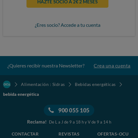
HAZTE SOCIO A 2€ 2 MESES
¿Eres socio? Accede a tu cuenta
¿Quieres recibir nuestra Newsletter?
Crea una cuenta
Alimentación : Sidras
Bebidas energéticas
bebida energética
900 055 105
Reclama!
De L a J de 9 a 18 h y V de 9 a 14 h
CONTACTAR
REVISTAS
OFERTAS-OCU