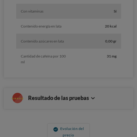
Con vitaminas
Sí
Contenido energía en lata
20 kcal
Contenido azúcares en lata
0,00 gr
Cantidad de cafeína por 100
31 mg
ml
Resultado de las pruebas
Evolución del
precio