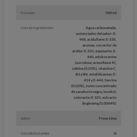
Formato
500 ml
Lista de ingredientes
Agua carbonatada,
potenciador del sabor: E-
968, acidultane: E-330,
aromas, corrector de
acidez: E-331, espesante: E-
440, edulcorantes
(sucralosa, acesulfamo K),
cafeína (0,03%), vitamina C,
B3 y B6, estabilizantes: E-
414 y E-444, taurina
(0,02%), zumo concentrado
de zanahoria negra, inositol,
colorante: E-101, extracto
de ginseng (0,0004%)
Sabor
Fresa-Lima
Con edulcorantes
Sí