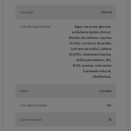
Formato
250 ml
Lista de ingredientes
Agua, sacarosa, glucosa,
acidulante (ácido cítrico),
dióxido de carbono, taurina
(0,4%), corrector de acidez
(citratos de sodio), cafeína
(0,03%), vitaminas (niacina,
ácido pantoténico, B6,
B12), aromas, colorantes
(caramelo natural,
riboflovina).
Sabor
Curuba
Con edulcorantes
No
Con vitaminas
Sí