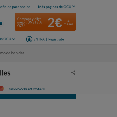
eficios para socios
Más páginas de OCU
2€
Compara y elige
2
mejor: ÚNETE A
meses
OCU
jas OCU
ENTRA
|
Regístrate
umo de bebidas
lles
RESULTADO DE LAS PRUEBAS