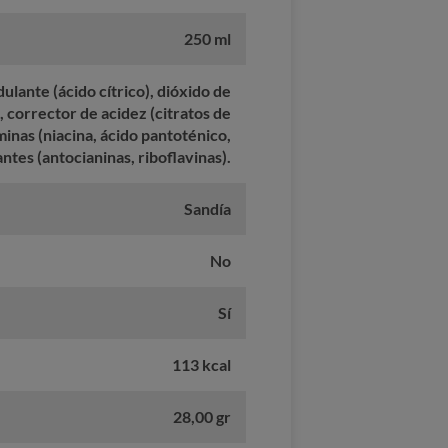
250 ml
dulante (ácido cítrico), dióxido de
, corrector de acidez (citratos de
minas (niacina, ácido pantoténico,
ntes (antocianinas, riboflavinas).
Sandía
No
Sí
113 kcal
28,00 gr