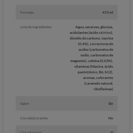
Formato
473 ml
Lista de ingredientes
Agua, sacarosa, glucosa,
acidulantes (ácido cíctrico),
dióxido de carbono, taurina
(0,4%), correctores de
acidez (carbonatos de
sodio, carbonatos de
magnesio), cafeína (0,03%),
vitaminas (Niacina, ácido
pantoténico, B6, b12),
aromas, colorantes
(caramelo natural,
riboflavinas)
Sabor
Sin
Con edulcorantes
No
Con vitaminas
Sí