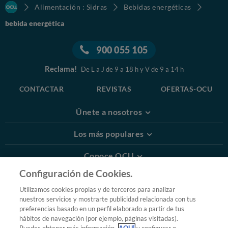
Alimentación : Sidras
Bebidas energéticas
bebida energética
900 055 105
Reclama!
De L a J de 9 a 18 h y V de 9 a 14 h
CONTACTAR
REVISTAS
OFERTAS-OCU
Únete a nosotros
Los más populares
Conoce OCU
Configuración de Cookies.
Más Información
Utilizamos cookies propias y de terceros para analizar
nuestros servicios y mostrarte publicidad relacionada con tus
© 2026 OCU
preferencias basado en un perfil elaborado a partir de tus
Condiciones generales de contratación de OCU
hábitos de navegación (por ejemplo, páginas visitadas).
Política de privacidad