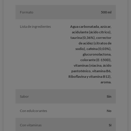
Formato
500 ml
Lista de ingredientes
Agua carbonatada, azúcar,
acidulante (ácido cítrico),
taurina (0,36%), corrector
de acidez (citratos de
sodio), cafeína (0,03%),
glucuronolactona,
colorante (E-150D),
vitaminas (niacina, ácido
pantoténico, vitamina B6,
Riboflavina y vitamina B12),
aroma.
Sabor
Sin
Con edulcorantes
No
Con vitaminas
Sí