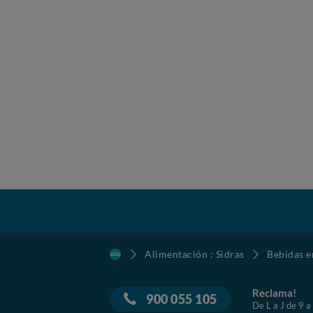
Alimentación : Sidras
Bebidas e
Reclama!
900 055 105
De L a J de 9 a