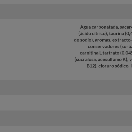
Agua carbonatada, sacaro
(ácido cítrico), taurina (0
de sodio), aromas, extracto 
conservadores (sorba
carnitina L tartrato (0,0
(sucralosa, acesulfamo K), v
B12), cloruro sódico, 