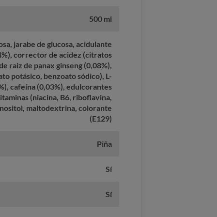
500 ml
sa, jarabe de glucosa, acidulante
,4%), corrector de acidez (citratos
de raiz de panax ginseng (0,08%),
to potásico, benzoato sódico), L-
4%), cafeína (0,03%), edulcorantes
itaminas (niacina, B6, riboflavina,
inositol, maltodextrina, colorante
(E129)
Piña
Sí
Sí