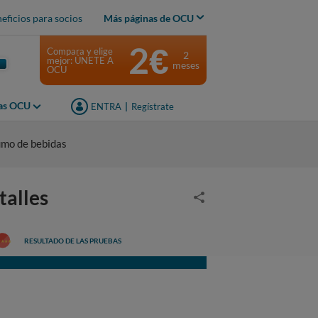
eficios para socios
Más páginas de OCU
2€
Compara y elige
2
mejor: ÚNETE A
meses
OCU
jas OCU
ENTRA
|
Regístrate
umo de bebidas
talles
RESULTADO DE LAS PRUEBAS