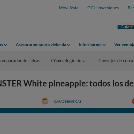
Movilízate
OCU Inversiones
Ben
Guio
os
Asesorarme sobre vivienda
Informarme
Ver venta
omparador de sidras
Cómo elegir sidras
Consejos de cons
STER White pineapple: todos los de
CARACTERÍSTICAS