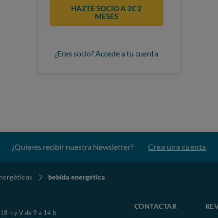
HAZTE SOCIO A 2€ 2
MESES
¿Eres socio? Accede a tu cuenta
¿Quieres recibir nuestra Newsletter?
Crea una cuenta
nergéticas
bebida energética
CONTACTAR
REV
 18 h y V de 9 a 14 h