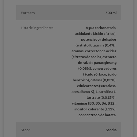
Formato
500 ml
Lista de ingredientes
Agua carbonatada,
acidulante (ácido cítrico),
potenciador del sabor
(eritritol), taurina (0,4%),
aromas, corrector de acidez
(citratos de sodio), extracto
de raiz de panax ginseng
(0,08%), conservadores
(ácido sórbico, ácido
benzoico), cafeína (0,03%),
edulcorantes (sucralosa,
acesulfamo K), L-carnitina L-
tartrato (0,015%),
vitaminas (B3, B5, B6, B12),
inositol, colorante (E129),
concentrado de batata.
Sabor
Sandía