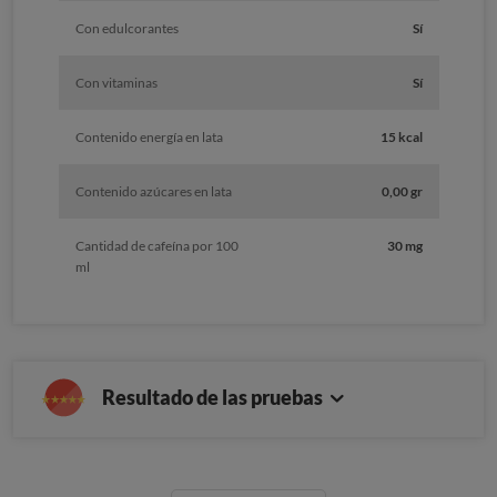
Con edulcorantes
Sí
Con vitaminas
Sí
Contenido energía en lata
15 kcal
Contenido azúcares en lata
0,00 gr
Cantidad de cafeína por 100
30 mg
ml
Resultado de las pruebas