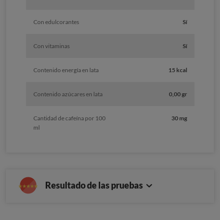
Con edulcorantes
Sí
Con vitaminas
Sí
Contenido energía en lata
15 kcal
Contenido azúcares en lata
0,00 gr
Cantidad de cafeína por 100
30 mg
ml
Resultado de las pruebas