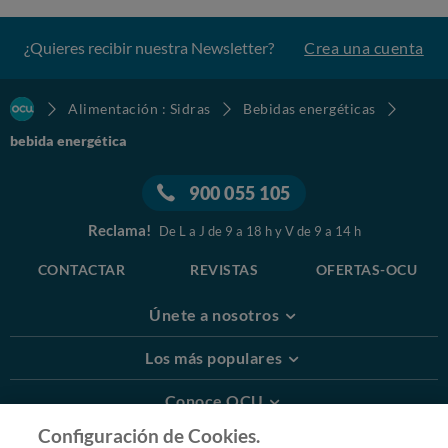
¿Quieres recibir nuestra Newsletter?
Crea una cuenta
Alimentación : Sidras
Bebidas energéticas
bebida energética
900 055 105
Reclama!
De L a J de 9 a 18 h y V de 9 a 14 h
CONTACTAR
REVISTAS
OFERTAS-OCU
Únete a nosotros
Los más populares
Conoce OCU
Configuración de Cookies.
Más Información