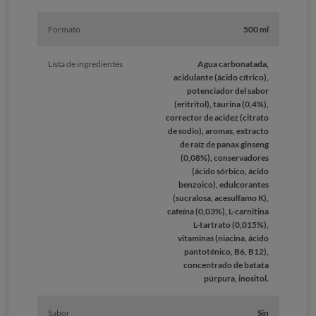
Formato
500 ml
Lista de ingredientes
Agua carbonatada,
acidulante (ácido cítrico),
potenciador del sabor
(eritritol), taurina (0,4%),
corrector de acidez (citrato
de sodio), aromas, extracto
de raíz de panax ginseng
(0,08%), conservadores
(ácido sórbico, ácido
benzoico), edulcorantes
(sucralosa, acesulfamo K),
cafeína (0,03%), L-carnitina
L-tartrato (0,015%),
vitaminas (niacina, ácido
pantoténico, B6, B12),
concentrado de batata
púrpura, inositol.
Sabor
Sin