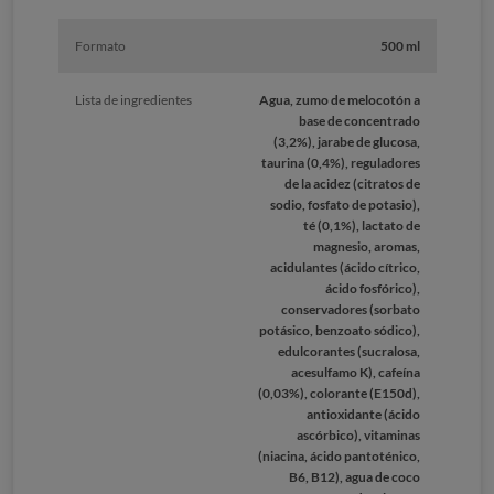
Formato
500 ml
Lista de ingredientes
Agua, zumo de melocotón a
base de concentrado
(3,2%), jarabe de glucosa,
taurina (0,4%), reguladores
de la acidez (citratos de
sodio, fosfato de potasio),
té (0,1%), lactato de
magnesio, aromas,
acidulantes (ácido cítrico,
ácido fosfórico),
conservadores (sorbato
potásico, benzoato sódico),
edulcorantes (sucralosa,
acesulfamo K), cafeína
(0,03%), colorante (E150d),
antioxidante (ácido
ascórbico), vitaminas
(niacina, ácido pantoténico,
B6, B12), agua de coco