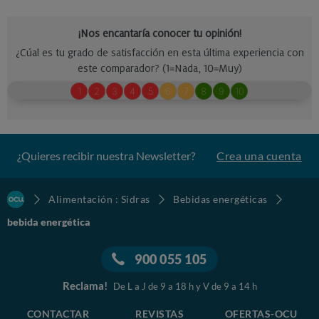
¿Quieres recibir nuestra Newsletter?
Crea una cuenta
Alimentación : Sidras
Bebidas energéticas
bebida energética
900 055 105
Reclama!
De L a J de 9 a 18 h y V de 9 a 14 h
CONTACTAR
REVISTAS
OFERTAS-OCU