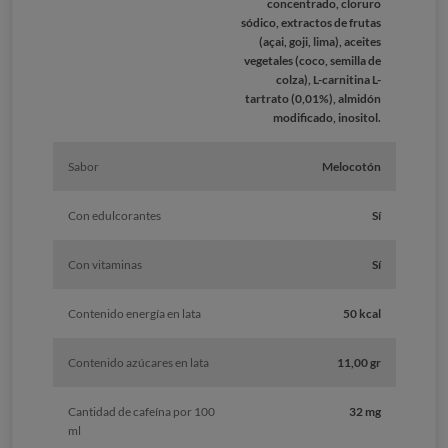
concentrado, cloruro
sódico, extractos de frutas
(açai, goji, lima), aceites
vegetales (coco, semilla de
colza), L-carnitina L-
tartrato (0,01%), almidón
modificado, inositol.
Sabor
Melocotón
Con edulcorantes
Sí
Con vitaminas
Sí
Contenido energía en lata
50 kcal
Contenido azúcares en lata
11,00 gr
Cantidad de cafeína por 100
32 mg
ml