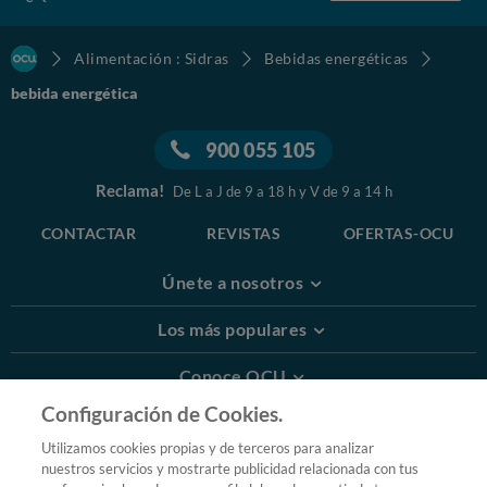
Alimentación : Sidras
Bebidas energéticas
bebida energética
900 055 105
Reclama!
De L a J de 9 a 18 h y V de 9 a 14 h
CONTACTAR
REVISTAS
OFERTAS-OCU
Únete a nosotros
Los más populares
Conoce OCU
Configuración de Cookies.
Más Información
Utilizamos cookies propias y de terceros para analizar
nuestros servicios y mostrarte publicidad relacionada con tus
© 2026 OCU