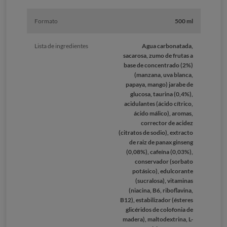
Formato
500 ml
Lista de ingredientes
Agua carbonatada,
sacarosa, zumo de frutas a
base de concentrado (2%)
(manzana, uva blanca,
papaya, mango) jarabe de
glucosa, taurina (0,4%),
acidulantes (ácido cítrico,
ácido málico), aromas,
corrector de acidez
(citratos de sodio), extracto
de raiz de panax ginseng
(0,08%), cafeína (0,03%),
conservador (sorbato
potásico), edulcorante
(sucralosa), vitaminas
(niacina, B6, riboflavina,
B12), estabilizador (ésteres
glicéridos de colofonia de
madera), maltodextrina, L-