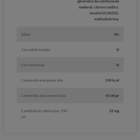
glicéridos de colofonia de
madera), cloruro sódico,
inositol (0,002%),
maltodextrina.
Sabor
Sin
Con edulcorantes
Sí
Con vitaminas
Sí
Contenido energía en lata
190 kcal
Contenido azúcares en lata
45,00 gr
Cantidad de cafeína por 100
32 mg
ml