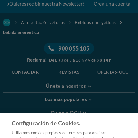
¿Quieres recibir nuestra Newsletter?
Crea una cuenta
Alimentación : Sidras
Bebidas energéticas
bebida energética
900 055 105
Reclama!
De L a J de 9 a 18 h y V de 9 a 14 h
CONTACTAR
REVISTAS
OFERTAS-OCU
Únete a nosotros
Los más populares
Conoce OCU
Configuración de Cookies.
Más Información
Utilizamos cookies propias y de terceros para analizar