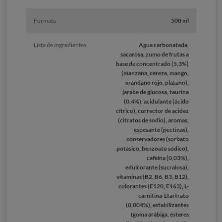
Formato
500 ml
Lista de ingredientes
Agua carbonatada,
sacarosa, zumo de frutas a
base de concentrado (5,3%)
(manzana, cereza, mango,
arándano rojo, plátano),
jarabe de glucosa, taurina
(0,4%), acidulante (ácido
cítrico), corrector de acidez
(citratos de sodio), aromas,
espesante (pectinas),
conservadores (sorbato
potásico, benzoato sódico),
cafeína (0,03%),
edulcorante (sucralosa),
vitaminas (B2, B6, B3, B12),
colorantes (E120, E163), L-
carnitina-Ltartrato
(0,004%), estabilizantes
(goma arábiga, ésteres