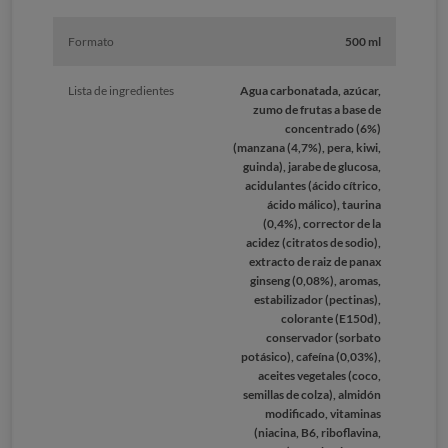
Formato
500 ml
Lista de ingredientes
Agua carbonatada, azúcar,
zumo de frutas a base de
concentrado (6%)
(manzana (4,7%), pera, kiwi,
guinda), jarabe de glucosa,
acidulantes (ácido cítrico,
ácido málico), taurina
(0,4%), corrector de la
acidez (citratos de sodio),
extracto de raiz de panax
ginseng (0,08%), aromas,
estabilizador (pectinas),
colorante (E150d),
conservador (sorbato
potásico), cafeína (0,03%),
aceites vegetales (coco,
semillas de colza), almidón
modificado, vitaminas
(niacina, B6, riboflavina,