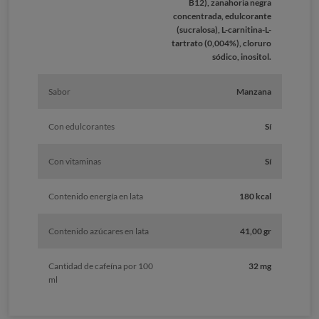
B12), zanahoria negra
concentrada, edulcorante
(sucralosa), L-carnitina-L-
tartrato (0,004%), cloruro
sódico, inositol.
Sabor
Manzana
Con edulcorantes
Sí
Con vitaminas
Sí
Contenido energía en lata
180 kcal
Contenido azúcares en lata
41,00 gr
Cantidad de cafeína por 100
32 mg
ml