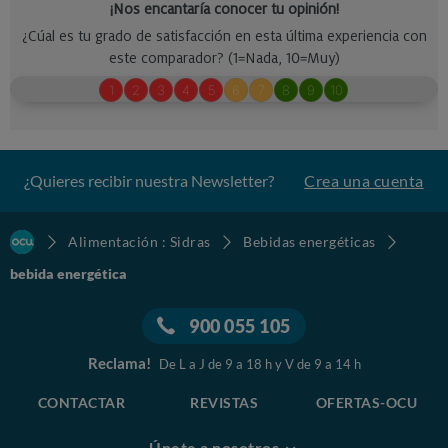
¿Quieres recibir nuestra Newsletter?
Crea una cuenta
Alimentación : Sidras
Bebidas energéticas
bebida energética
900 055 105
Reclama!
De L a J de 9 a 18 h y V de 9 a 14 h
CONTACTAR
REVISTAS
OFERTAS-OCU
Únete a nosotros