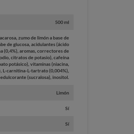
500 ml
acarosa, zumo de limón a base de
be de glucosa, acidulantes (ácido
ina (0,4%), aromas, correctores de
sodio, citratos de potasio), cafeína
ato potásico), vitaminas (niacina,
), L-carnitina-L-tartrato (0,004%),
edulcorante (sucralosa), inositol.
Limón
Sí
Sí