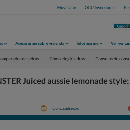
Movilízate
OCU Inversiones
Ben
Guio
os
Asesorarme sobre vivienda
Informarme
Ver venta
omparador de sidras
Cómo elegir sidras
Consejos de cons
TER Juiced aussie lemonade style: 
CARACTERÍSTICAS