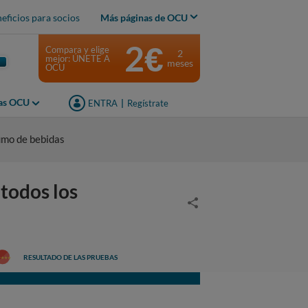
eficios para socios
Más páginas de OCU
2€
Compara y elige
2
mejor: ÚNETE A
meses
OCU
jas OCU
ENTRA
|
Regístrate
umo de bebidas
todos los
RESULTADO DE LAS PRUEBAS