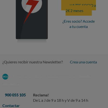
HAZTE SOCIO a
2€ 2 meses
¿Eres socio? Accede
a tu cuenta
¿Quieres recibir nuestra Newsletter?
Crea una cuenta
Alimentación : Sidras
Bebidas energéticas
bebida
energética
900 055 105
Reclama!
De L a J de 9 a 18 h y V de 9 a 14 h
Contactar