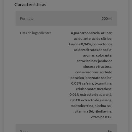
Caracterí­sticas
Formato
500 ml
Lista de ingredientes
Agua carbonatada, azúcar,
acidulante: ácido cítrico;
taurina 0,34%, corrector de
acidez: citratos de sodio;
aromas, colorante:
antocianinas; jarabe de
glucosa y fructosa,
conservadores: sorbato
potásico, benzoato sódico;
0,03% cafeína, L-carnitina,
edulcorante: sucralosa;
0,01% extracto de guaraná,
0,01% extracto de ginseng,
maltodextrina, niacina, sal,
vitamina B6, riboflavina,
vitamina B12.
Sabor
Sin