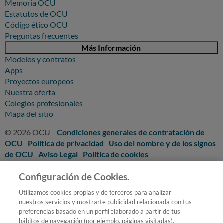
Memoria OCU
Estatutos de OCU
Código ético OCU
Preguntas frecuentes
Más Información
Modelos y contratos
Apps
Proyectos europeos
Nuestra oferta
Colegios profesionales
Mapa del sitio
© 2026 OCU
Condiciones generales de contratación de
OCU
Política de privacidad
Uso del nombre y de los signos
de OCU
Aviso Legal
Política de cookies
Configuración de Cookies.
Utilizamos cookies propias y de terceros para analizar
nuestros servicios y mostrarte publicidad relacionada con tus
preferencias basado en un perfil elaborado a partir de tus
hábitos de navegación (por ejemplo, páginas visitadas).