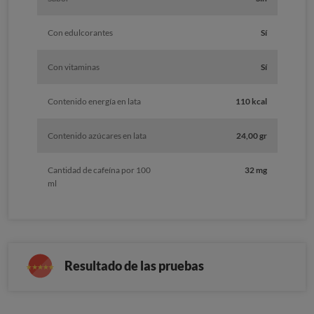
Con edulcorantes
Sí
Con vitaminas
Sí
Contenido energía en lata
110 kcal
Contenido azúcares en lata
24,00 gr
Cantidad de cafeína por 100
32 mg
ml
Resultado de las pruebas