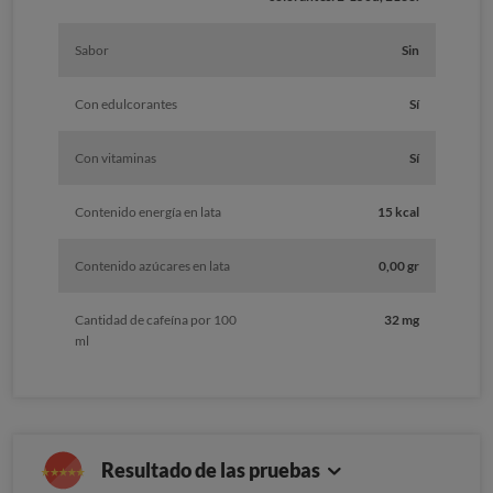
Sabor
Sin
Con edulcorantes
Sí
Con vitaminas
Sí
Contenido energía en lata
15 kcal
Contenido azúcares en lata
0,00 gr
Cantidad de cafeína por 100
32 mg
ml
Resultado de las pruebas