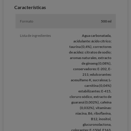
Caracterí­sticas
Formato
500 ml
Lista de ingredientes
Agua carbonatada,
acidulante: ácido cítrico;
taurina (0,4%), correctores
de acidez: citratos de sodio;
aromas naturales, extracto
de ginseng (0,08%),
conservadores: E-202, E-
211; edulcorantes:
acesulfamo K, sucralosa; L-
carnitina (0,04%)
estabilizantes: E-415,
cloruro sódico, extracto de
guaraná (0,002%), cafeína
(0,032%), vitaminas:
niacina, B6, riboflavina,
B12, inositol,
glucuronolactona,
colorantes: E-150d, E163.