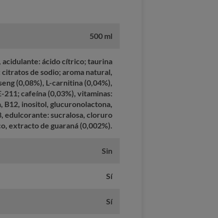
500 ml
acidulante: ácido cítrico; taurina
 citratos de sodio; aroma natural,
seng (0,08%), L-carnitina (0,04%),
-211; cafeína (0,03%), vitaminas:
a, B12, inositol, glucuronolactona,
, edulcorante: sucralosa, cloruro
co, extracto de guaraná (0,002%).
Sin
Sí
Sí