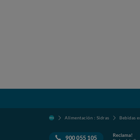
Alimentación : Sidras
Bebidas e
Reclama!
900 055 105