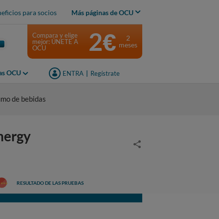
eficios para socios
Más páginas de OCU
2€
Compara y elige
2
mejor: ÚNETE A
meses
OCU
jas OCU
ENTRA
|
Regístrate
umo de bebidas
nergy
RESULTADO DE LAS PRUEBAS