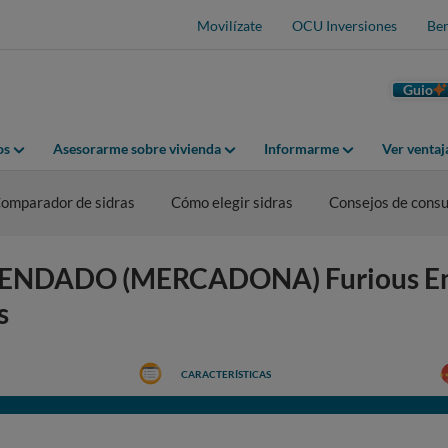
Movilízate
OCU Inversiones
Ben
Guio
os
Asesorarme sobre vivienda
Informarme
Ver venta
omparador de sidras
Cómo elegir sidras
Consejos de cons
ACENDADO (MERCADONA) Furious E
s
CARACTERÍSTICAS