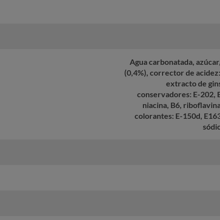
Agua carbonatada, azúcar, 
(0,4%), corrector de acidez:
extracto de gin
conservadores: E-202, E
niacina, B6, riboflavin
colorantes: E-150d, E163
sódi