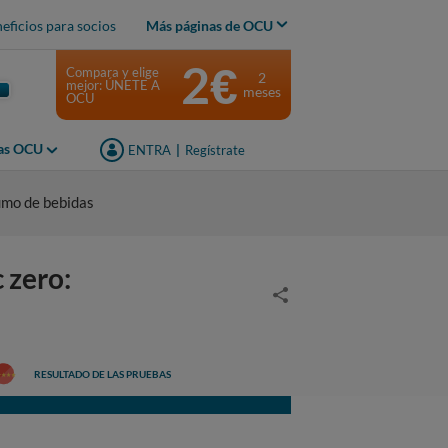
eficios para socios
Más páginas de OCU
2€
Compara y elige
2
mejor: ÚNETE A
meses
OCU
jas OCU
ENTRA
|
Regístrate
umo de bebidas
zero:
RESULTADO DE LAS PRUEBAS