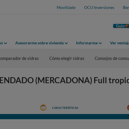
Movilízate
OCU Inversiones
Ben
Guio
os
Asesorarme sobre vivienda
Informarme
Ver venta
omparador de sidras
Cómo elegir sidras
Consejos de cons
CENDADO (MERCADONA) Full tropic 
CARACTERÍSTICAS