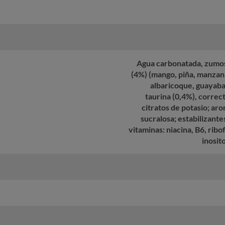
Agua carbonatada, zumos
(4%) (mango, piña, manzan
albaricoque, guayaba,
taurina (0,4%), correct
citratos de potasio; ar
sucralosa; estabilizante
vitaminas: niacina, B6, ribo
inosit