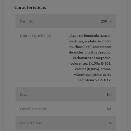
Caracterí­sticas
Formato
250 ml
Lista de ingredientes
Agua carbonatada, azúcar,
dextrosa, acidulante: E330,
taurina (0,4%), correctores
de acidez: citratos de sodio,
carbonatos de magnesio,
colorantes: E-150a, E-101,
cafeína (0,03%), aroma,
vitaminas: niacina, ácido
pantoténico, B6, B12.
Sabor
Sin
Con edulcorantes
No
Con vitaminas
Sí