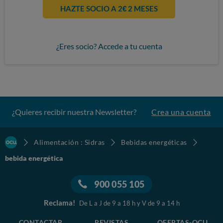
HAZTE SOCIO A 2€ 2 MESES
¿Eres socio? Accede a tu cuenta
¿Quieres recibir nuestra Newsletter?
Crea una cuenta
Alimentación : Sidras
Bebidas energéticas
bebida energética
900 055 105
Reclama!
De L a J de 9 a 18 h y V de 9 a 14 h
CONTACTAR
REVISTAS
OFERTAS-OCU