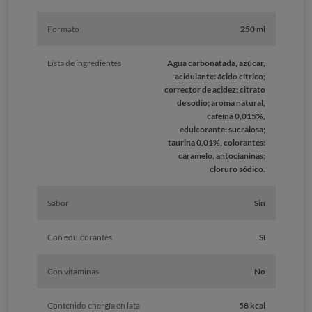
Formato
250 ml
Lista de ingredientes
Agua carbonatada, azúcar,
acidulante: ácido cítrico;
corrector de acidez: citrato
de sodio; aroma natural,
cafeína 0,015%,
edulcorante: sucralosa;
taurina 0,01%, colorantes:
caramelo, antocianinas;
cloruro sódico.
Sabor
Sin
Con edulcorantes
Sí
Con vitaminas
No
Contenido energía en lata
58 kcal