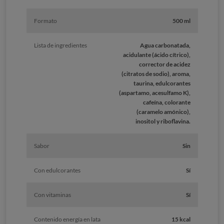
Formato
500 ml
Lista de ingredientes
Agua carbonatada,
acidulante (ácido cítrico),
corrector de acidez
(citratos de sodio), aroma,
taurina, edulcorantes
(aspartamo, acesulfamo K),
cafeína, colorante
(caramelo amónico),
inositol y riboflavina.
Sabor
Sin
Con edulcorantes
Sí
Con vitaminas
Sí
Contenido energía en lata
15 kcal