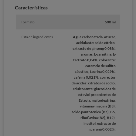
Caracterí­sticas
Formato
500 ml
Lista de ingredientes
Agua carbonatada, azúcar,
acidulante: ácido cítrico,
extracto de ginseng 0,08%,
aromas, L-carnitina, L-
tartrato 0,04%, colorante:
caramelo de sulfito
cáustico, taurina 0,029%,
cafeina 0,021%, corrector
de acidez: citratos de sodio,
edulcorante: glucósidos de
esteviol procedentes de
Estevia, maltodextrina,
vitamina (niacina (B3),
ácido pantoténico (B5), B6,
riboflavina (B2), B12),
inositol, extracto de
guaraná 0,002%.