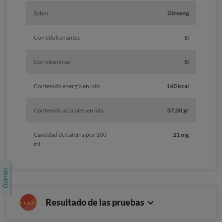
Sabor
Ginseng
Con edulcorantes
Sí
Con vitaminas
Sí
Contenido energía en lata
160 kcal
Contenido azúcares en lata
37,00 gr
Cantidad de cafeína por 100
21 mg
ml
Resultado de las pruebas