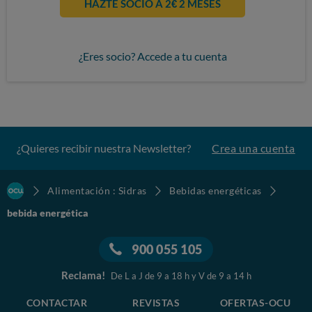
HAZTE SOCIO A 2€ 2 MESES
¿Eres socio? Accede a tu cuenta
¿Quieres recibir nuestra Newsletter?
Crea una cuenta
Alimentación : Sidras
Bebidas energéticas
bebida energética
900 055 105
Reclama!
De L a J de 9 a 18 h y V de 9 a 14 h
CONTACTAR
REVISTAS
OFERTAS-OCU