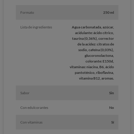
Formato
250 ml
Lista de ingredientes
Agua carbonatada, azúcar,
acidulante: ácido cítrico,
taurina (0,36%), corrector
de la acidez: citratos de
sodio, cafeína (0,03%),
glucoronolactona,
colorante: E150d,
vitaminas: niacina, B6, ácido
pantoténico, riboflavina,
vitamina B12, aromas.
Sabor
Sin
Con edulcorantes
No
Con vitaminas
Sí