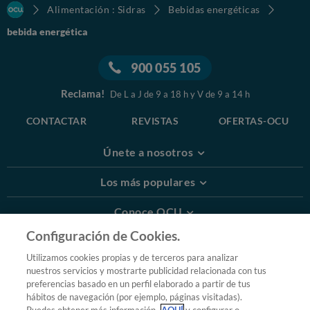
Alimentación : Sidras
Bebidas energéticas
bebida energética
900 055 105
Reclama!
De L a J de 9 a 18 h y V de 9 a 14 h
CONTACTAR
REVISTAS
OFERTAS-OCU
Únete a nosotros
Los más populares
Conoce OCU
Configuración de Cookies.
Más Información
Utilizamos cookies propias y de terceros para analizar
nuestros servicios y mostrarte publicidad relacionada con tus
© 2026 OCU
preferencias basado en un perfil elaborado a partir de tus
Condiciones generales de contratación de OCU
hábitos de navegación (por ejemplo, páginas visitadas).
Política de privacidad