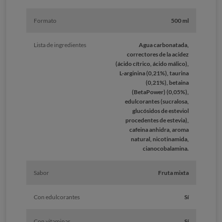
Formato
500 ml
Lista de ingredientes
Agua carbonatada,
correctores de la acidez
(ácido cítrico, ácido málico),
L-arginina (0,21%), taurina
(0,21%), betaina
(BetaPower) (0,05%),
edulcorantes (sucralosa,
glucósidos de esteviol
procedentes de estevia),
cafeina anhidra, aroma
natural, nicotinamida,
cianocobalamina.
Sabor
Fruta mixta
Con edulcorantes
Sí
Con vitaminas
Sí