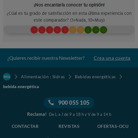
¿Quieres recibir nuestra Newsletter?
Crea una cuenta
Alimentación : Sidras
Bebidas energéticas
bebida energética
900 055 105
Reclama!
De L a J de 9 a 18 h y V de 9 a 14 h
CONTACTAR
REVISTAS
OFERTAS-OCU