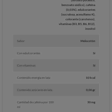
(sorbato potásico,
benzoato sódico), cafeína
(0,03%), edulcorantes
(sucralosa, acesulfamo K),
colorante (carotenos),
vitaminas (B3, B5, B6, B12),
inositol
Sabor
Melocotón
Con edulcorantes
Sí
Con vitaminas
Sí
Contenido energía en lata
10 kcal
Contenido azúcares en lata
0,00 gr
Cantidad de cafeína por 100
30 mg
ml