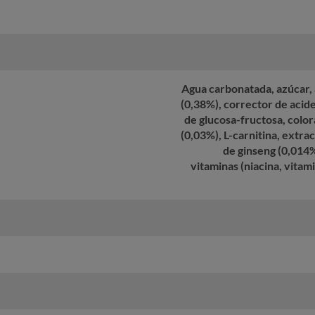
Agua carbonatada, azúcar, a
(0,38%), corrector de acide
de glucosa-fructosa, colo
(0,03%), L-carnitina, extra
de ginseng (0,014%
vitaminas (niacina, vitam