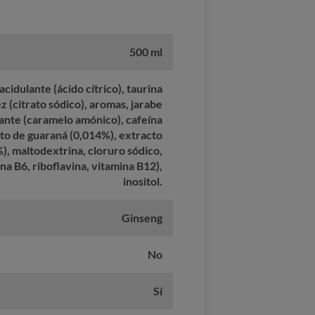
500 ml
cidulante (ácido cítrico), taurina
z (citrato sódico), aromas, jarabe
rante (caramelo amónico), cafeína
cto de guaraná (0,014%), extracto
), maltodextrina, cloruro sódico,
ina B6, riboflavina, vitamina B12),
inositol.
Ginseng
No
Sí