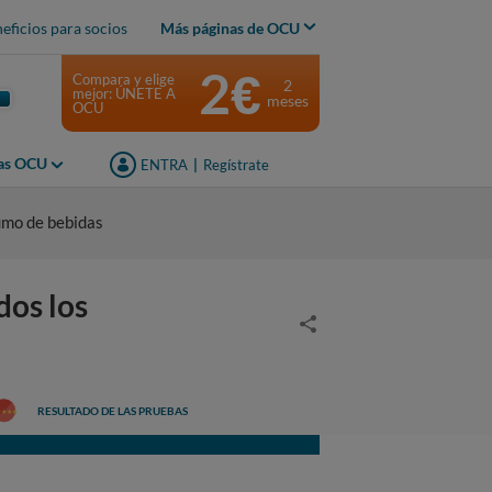
eficios para socios
Más páginas de OCU
2€
Compara y elige
2
mejor: ÚNETE A
meses
OCU
jas OCU
ENTRA
|
Regístrate
umo de bebidas
os los
RESULTADO DE LAS PRUEBAS