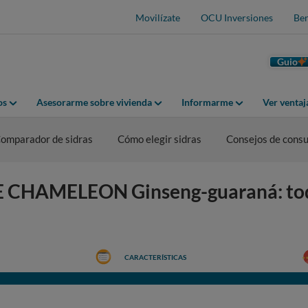
Movilízate
OCU Inversiones
Ben
Guio
os
Asesorarme sobre vivienda
Informarme
Ver venta
omparador de sidras
Cómo elegir sidras
Consejos de cons
UE CHAMELEON Ginseng-guaraná: tod
CARACTERÍSTICAS