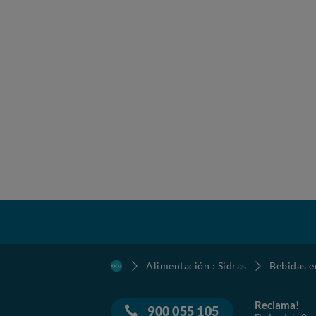
Alimentación : Sidras
Bebidas e
Reclama!
900 055 105