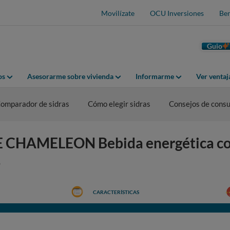
Movilízate
OCU Inversiones
Ben
Guio
os
Asesorarme sobre vivienda
Informarme
Ver venta
omparador de sidras
Cómo elegir sidras
Consejos de cons
E CHAMELEON Bebida energética co
s
CARACTERÍSTICAS