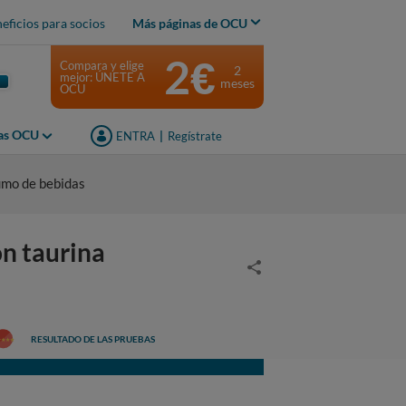
eficios para socios
Más páginas de OCU
2€
Compara y elige
2
mejor: ÚNETE A
meses
OCU
jas OCU
ENTRA
|
Regístrate
umo de bebidas
n taurina
RESULTADO DE LAS PRUEBAS