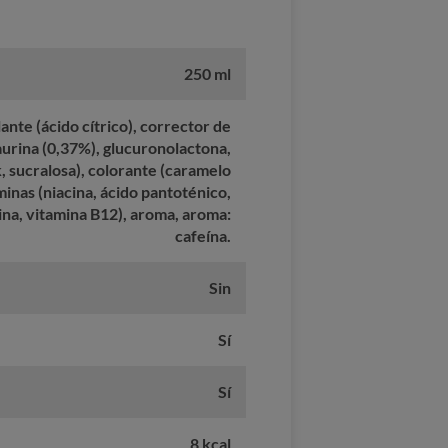
250 ml
nte (ácido cítrico), corrector de
taurina (0,37%), glucuronolactona,
, sucralosa), colorante (caramelo
minas (niacina, ácido pantoténico,
ina, vitamina B12), aroma, aroma:
cafeína.
Sin
Sí
Sí
8 kcal