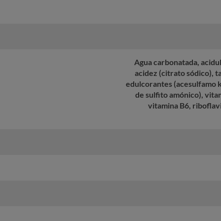
Agua carbonatada, acidula
acidez (citrato sódico), 
edulcorantes (acesulfamo k
de sulfito amónico), vita
vitamina B6, riboflav