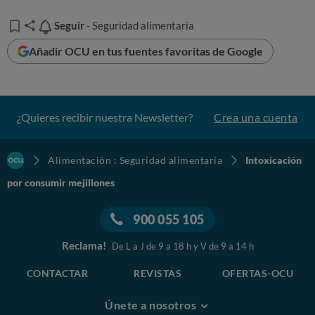
Seguir
Seguir
- Seguridad alimentaria
Añadir OCU en tus fuentes favoritas de Google
¿Quieres recibir nuestra Newsletter?
Crea una cuenta
Alimentación : Seguridad alimentaria
Intoxicación
por consumir mejillones
900 055 105
Reclama!
De L a J de 9 a 18 h y V de 9 a 14 h
CONTACTAR
REVISTAS
OFERTAS-OCU
Únete a nosotros