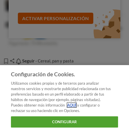
ACTIVAR PERSONALIZACIÓN
Seguir
Seguir
- Cereal, pan y pasta
Añadir OCU en tus fuentes favoritas de Google
Configuración de Cookies.
Utilizamos cookies propias y de terceros para analizar
nuestros servicios y mostrarte publicidad relacionada con tus
preferencias basado en un perfil elaborado a partir de tus
¿Quieres recibir nuestra Newsletter?
Crea una cuenta
hábitos de navegación (por ejemplo, páginas visitadas).
Puedes obtener más información
AQUÍ
y configurar o
rechazar su uso haciendo clic en Opciones.
Alimentación : Cereal, pan y pasta
Pasta y salsa
CONFIGURAR
boloñesa