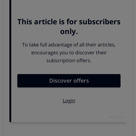
composición química, su calidad (antes y después de la
cocción), la información de su etiquetado... Además.
tenemos en cuenta un criterio básico en nuestros
comparativos de alimentos: la valoración de los
degustadores. Consulta los detalles en el comparador de
pasta.
Salsa boloñesa
Una de las salsas más conocidas, y también de las más
nutritivas y sabrosas, es la salsa boloñesa. Lo ideal es
hacerla en casa, pero si no tienes tiempo o ganas, las
salsas preparadas pueden ser una solución:
comparamos 19 productos, valorando la presencia de
aditivos, el valor nutricional, la calidad de la carne, la
higiene... Hemos comprobado además, que no aparecía
ADN de caballo. Consulta los resultados en el
comparador de salsa boloñesa.