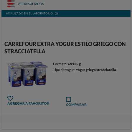
VER RESULTADOS
ANALIZADO EN EL LABORATORIO
CARREFOUR EXTRA YOGUR ESTILO GRIEGO CON
STRACCIATELLA
Formato:
6x125 g
Tipo de yogur:
Yogur griego stracciatella
AGREGAR A FAVORITOS
COMPARAR