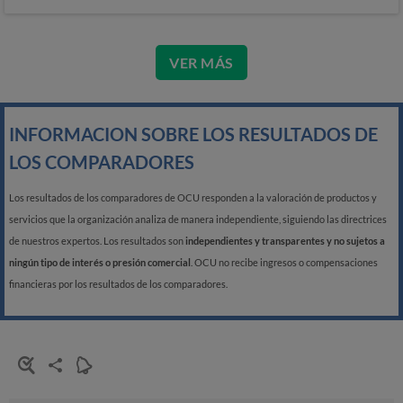
VER MÁS
INFORMACION SOBRE LOS RESULTADOS DE
LOS COMPARADORES
Los resultados de los comparadores de OCU responden a la valoración de productos y
servicios que la organización analiza de manera independiente, siguiendo las directrices
de nuestros expertos. Los resultados son
independientes y transparentes y no sujetos a
ningún tipo de interés o presión comercial
. OCU no recibe ingresos o compensaciones
financieras por los resultados de los comparadores.