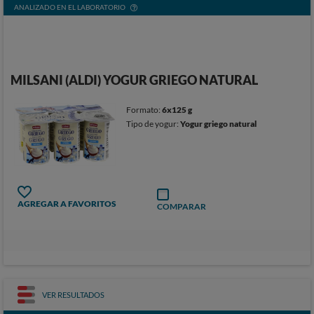
ANALIZADO EN EL LABORATORIO
MILSANI (ALDI) YOGUR GRIEGO NATURAL
Formato:
6x125 g
Tipo de yogur:
Yogur griego natural
AGREGAR A FAVORITOS
COMPARAR
VER RESULTADOS