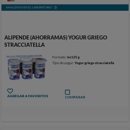
ANALIZADO EN EL LABORATORIO
ALIPENDE (AHORRAMAS) YOGUR GRIEGO
STRACCIATELLA
Formato:
6x125 g
Tipo de yogur:
Yogur griego stracciatella
AGREGAR A FAVORITOS
COMPARAR