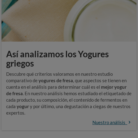
Así analizamos los Yogures
griegos
Descubre qué criterios valoramos en nuestro estudio
comparativo de
yogures de fresa
, que aspectos se tienen en
cuenta en el análisis para determinar cuál es el
mejor yogur
de fresa
. En nuestro análisis hemos estudiado el etiquetado de
cada producto, su composición, el contenido de fermentos en
cada
yogur
y por último, una degustación a ciegas de nuestros
expertos.
Nuestro análisis