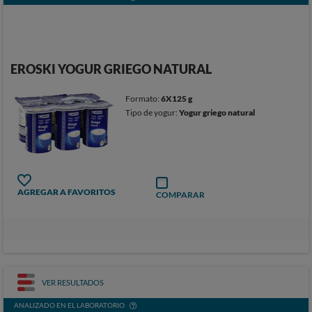
EROSKI YOGUR GRIEGO NATURAL
Formato:
6X125 g
Tipo de yogur:
Yogur griego natural
AGREGAR A FAVORITOS
COMPARAR
VER RESULTADOS
ANALIZADO EN EL LABORATORIO