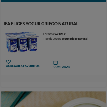
IFA ELIGES YOGUR GRIEGO NATURAL
Formato:
6x125 g
Tipo de yogur:
Yogur griego natural
AGREGAR A FAVORITOS
COMPARAR