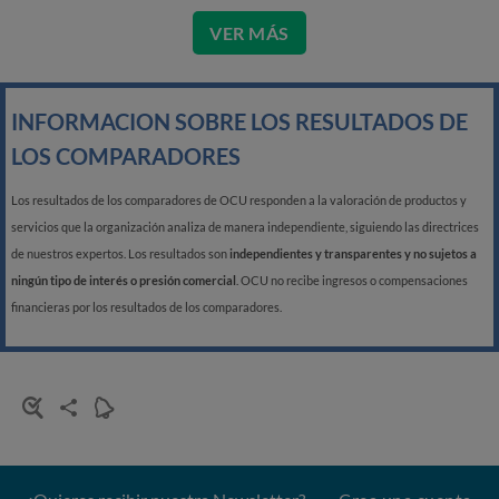
VER MÁS
INFORMACION SOBRE LOS RESULTADOS DE
LOS COMPARADORES
Los resultados de los comparadores de OCU responden a la valoración de productos y
servicios que la organización analiza de manera independiente, siguiendo las directrices
de nuestros expertos. Los resultados son
independientes y transparentes y no sujetos a
ningún tipo de interés o presión comercial
. OCU no recibe ingresos o compensaciones
financieras por los resultados de los comparadores.