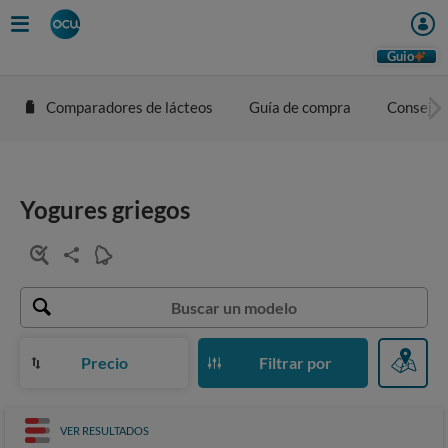
Guio
Comparadores de lácteos
Guía de compra
Consejos
Yogures griegos
Precio
Filtrar por
VER RESULTADOS