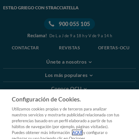
ESTILO GRIEGO CON STRACCIATELLA
900 055 105
Reclama!
De L a J de 9 a 18 h y V de 9 a 14 h
CONTACTAR
REVISTAS
OFERTAS-OCU
Únete a nosotros
Los más populares
Conoce OCU
Configuración de Cookies.
Más Información
Utilizamos cookies propias y de terceros para analizar
nuestros servicios y mostrarte publicidad relacionada con tus
© 2026 OCU
preferencias basado en un perfil elaborado a partir de tus
Condiciones generales de contratación de OCU
hábitos de navegación (por ejemplo, páginas visitadas).
Política de privacidad
Puedes obtener más información
AQUÍ
y configurar o
rechazar su uso haciendo clic en Opciones.