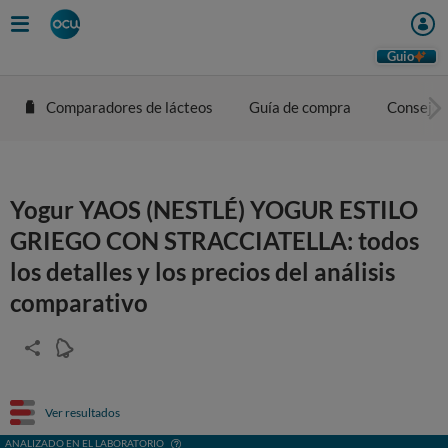
Guio
Comparadores de lácteos
Guía de compra
Consejos
Yogur YAOS (NESTLÉ) YOGUR ESTILO
GRIEGO CON STRACCIATELLA: todos
los detalles y los precios del análisis
comparativo
Ver resultados
ANALIZADO EN EL LABORATORIO