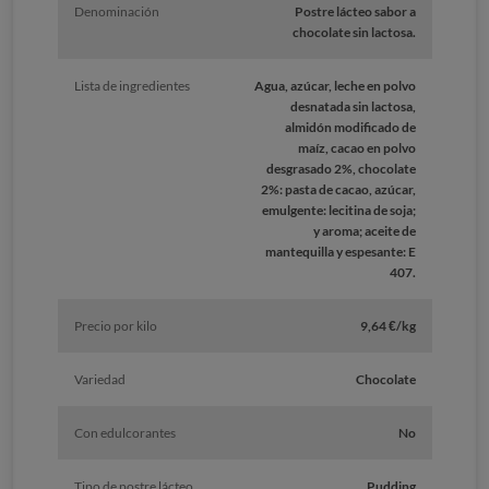
Denominación
Postre lácteo sabor a
chocolate sin lactosa.
Lista de ingredientes
Agua, azúcar, leche en polvo
desnatada sin lactosa,
almidón modificado de
maíz, cacao en polvo
desgrasado 2%, chocolate
2%: pasta de cacao, azúcar,
emulgente: lecitina de soja;
y aroma; aceite de
mantequilla y espesante: E
407.
Precio por kilo
9,64 €/kg
Variedad
Chocolate
Con edulcorantes
No
Tipo de postre lácteo
Pudding