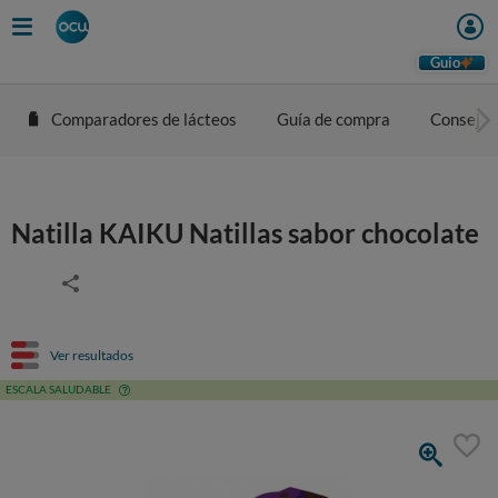
Guio
Comparadores de lácteos
Guía de compra
Consejos
Natilla KAIKU Natillas sabor chocolate
Ver resultados
ESCALA SALUDABLE