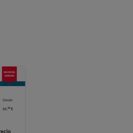
MEJOR DEL
ANÁLISIS
Desde
49
10,
€
recio