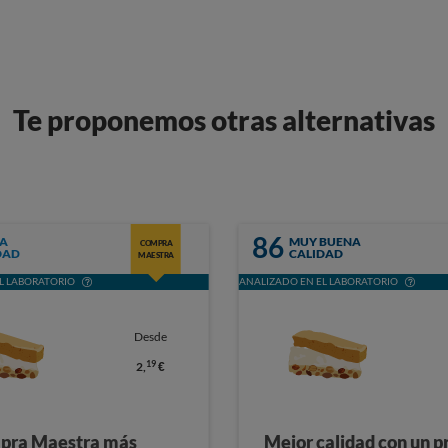
Te proponemos otras alternativas
86
A
MUY BUENA
COMPRA
DAD
CALIDAD
MAESTRA
L LABORATORIO
ANALIZADO EN EL LABORATORIO
Desde
19
2,
€
pra Maestra más
Mejor calidad con un p