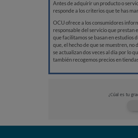
Antes de adquirir un producto o servi
responde a los criterios que te has m
OCU ofrece a los consumidores informa
responsable del servicio que prestan e
que facilitamos se basan en estudios d
que, el hecho de que se muestren, no 
se actualizan dos veces al día por lo q
también recogemos precios en tiendas f