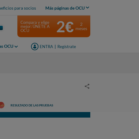
eficios para socios
Más páginas de OCU
2€
Compara y elige
2
mejor: ÚNETE A
meses
OCU
jas OCU
ENTRA
|
Regístrate
RESULTADO DE LAS PRUEBAS