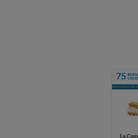
75
BUEN
CALI
ANALIZADO EN E
La Com