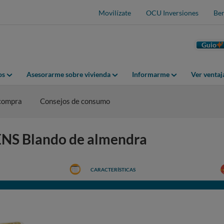
Movilízate
OCU Inversiones
Ben
Guio
os
Asesorarme sobre vivienda
Informarme
Ver venta
 compra
Consejos de consumo
CENS Blando de almendra
CARACTERÍSTICAS