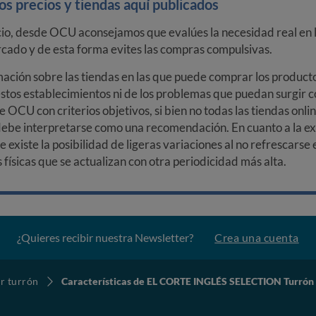
s precios y tiendas aquí publicados
cio, desde OCU aconsejamos que evalúes la necesidad real en l
arcado y de esta forma evites las compras compulsivas.
ción sobre las tiendas en las que puede comprar los productos
stos establecimientos ni de los problemas que puedan surgir co
e OCU con criterios objetivos, si bien no todas las tiendas onl
debe interpretarse como una recomendación. En cuanto a la exa
ue existe la posibilidad de ligeras variaciones al no refrescarse
ísicas que se actualizan con otra periodicidad más alta.
¿Quieres recibir nuestra Newsletter?
Crea una cuenta
r turrón
Características de EL CORTE INGLÉS SELECTION Turrón d