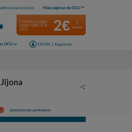
eficios para socios
Más páginas de OCU
2€
Compara y elige
2
mejor: ÚNETE A
meses
OCU
jas OCU
ENTRA
|
Regístrate
Jijona
RESULTADO DE LAS PRUEBAS