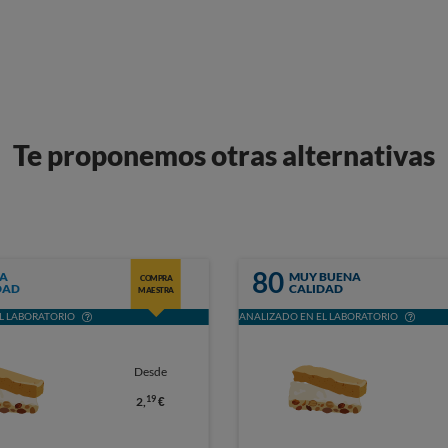
Te proponemos otras alternativas
80
A
MUY BUENA
COMPRA
DAD
CALIDAD
MAESTRA
L LABORATORIO
ANALIZADO EN EL LABORATORIO
Desde
19
2,
€