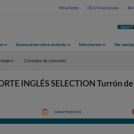
Movilízate
OCU Inversiones
Ben
Guio
os
Asesorarme sobre vivienda
Informarme
Ver venta
 compra
Consejos de consumo
 CORTE INGLÉS SELECTION Turrón de 
CARACTERÍSTICAS