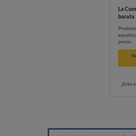
La Com
barata
Producto
aquellos
precio
H
¿Eres s