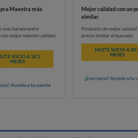
pra Maestra más
Mejor calidad con un p
similar
 más barato entre
Producto de mejor calidad 
 con mejor relación calidad
precio similar al buscado
HAZTE SOCIO A 2€ 
MESES
AZTE SOCIO A 2€ 2
MESES
¿Eres socio? Accede a tu 
ocio? Accede a tu cuenta