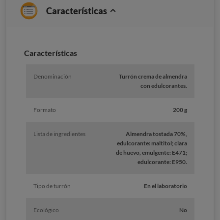
Características
Caracterí­sticas
Denominación
Turrón crema de almendra
con edulcorantes.
Formato
200 g
Lista de ingredientes
Almendra tostada 70%,
edulcorante: maltitol; clara
de huevo, emulgente: E471;
edulcorante: E950.
Tipo de turrón
En el laboratorio
Ecológico
No