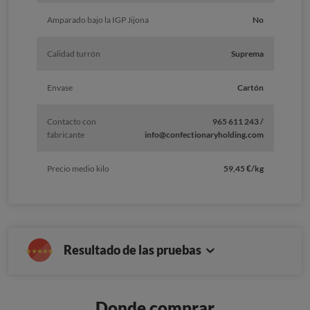
Amparado bajo la IGP Jijona
No
Calidad turrón
Suprema
Envase
Cartón
Contacto con
965 611 243 /
fabricante
info@confectionaryholding.com
Precio medio kilo
59,45 €/kg
Resultado de las pruebas
Donde comprar