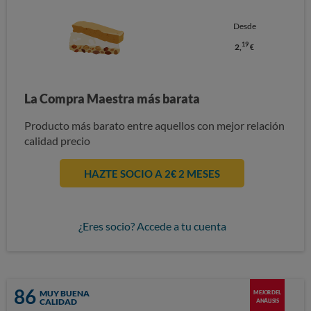
Desde
19
2,
€
La Compra Maestra más barata
Producto más barato entre aquellos con mejor relación
calidad precio
HAZTE SOCIO A 2€ 2 MESES
¿Eres socio? Accede a tu cuenta
86
MUY BUENA
MEJOR DEL
CALIDAD
ANÁLISIS