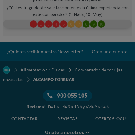
¿Quieres recibir nuestra Newsletter?
Crea una cuenta
Alimentación : Dulces
Comparador de torrijas
envasadas
ALCAMPO TORRIJAS
900 055 105
Reclama!
De L a J de 9 a 18 h y V de 9 a 14 h
CONTACTAR
REVISTAS
OFERTAS-OCU
Únete a nosotros