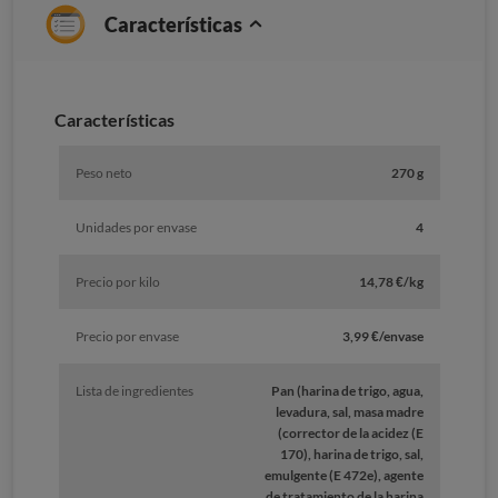
Características
Características
Peso neto
270 g
Unidades por envase
4
Precio por kilo
14,78 €/kg
Precio por envase
3,99 €/envase
Lista de ingredientes
Pan (harina de trigo, agua,
levadura, sal, masa madre
(corrector de la acidez (E
170), harina de trigo, sal,
emulgente (E 472e), agente
de tratamiento de la harina