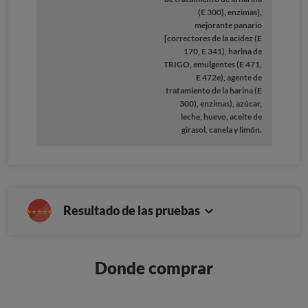
(E 300), enzimas],
mejorante panario
[correctores de la acidez (E
170, E 341), harina de
TRIGO, emulgentes (E 471,
E 472e), agente de
tratamiento de la harina (E
300), enzimas), azúcar,
leche, huevo, aceite de
girasol, canela y limón.
Resultado de las pruebas
Donde comprar