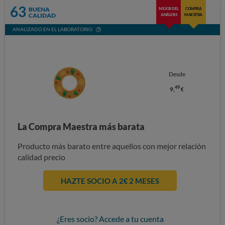
63
BUENA
MEJOR DEL
COMPRA
CALIDAD
ANÁLISIS
MAESTRA
ANALIZADO EN EL LABORATORIO
Desde
49
9,
€
La Compra Maestra más barata
Producto más barato entre aquellos con mejor relación
calidad precio
HAZTE SOCIO A 2€ 2 MESES
¿Eres socio? Accede a tu cuenta