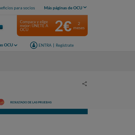
eficios para socios
Más páginas de OCU
2€
Compara y elige
2
mejor: ÚNETE A
meses
OCU
jas OCU
ENTRA
|
Regístrate
RESULTADO DE LAS PRUEBAS