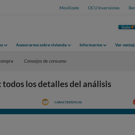
Movilízate
OCU Inversiones
Ben
Guio
os
Asesorarme sobre vivienda
Informarme
Ver venta
 compra
Consejos de consumo
odos los detalles del análisis
CARACTERÍSTICAS