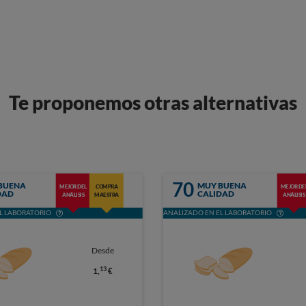
Te proponemos otras alternativas
70
BUENA
MUY BUENA
MEJOR DEL
COMPRA
MEJOR DE
DAD
CALIDAD
ANÁLISIS
MAESTRA
ANÁLISIS
L LABORATORIO
ANALIZADO EN EL LABORATORIO
Desde
13
1,
€