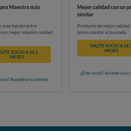
pra Maestra más
Mejor calidad con un p
similar
 más barato entre
Producto de mejor calidad 
 con mejor relación calidad
precio similar al buscado
HAZTE SOCIO A 2€ 
MESES
AZTE SOCIO A 2€ 2
MESES
¿Eres socio? Accede a tu 
ocio? Accede a tu cuenta