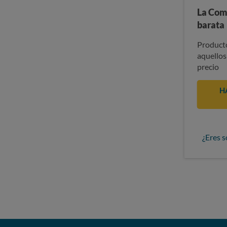
La Com
barata
Producto
aquellos
precio
H
¿Eres s