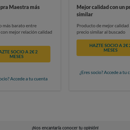
pra Maestra más
Mejor calidad con un p
similar
 más barato entre
Producto de mejor calidad 
 con mejor relación calidad
precio similar al buscado
HAZTE SOCIO A 2€ 
MESES
AZTE SOCIO A 2€ 2
MESES
¿Eres socio? Accede a tu 
ocio? Accede a tu cuenta