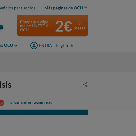
eficios para socios
Más páginas de OCU
2€
Compara y elige
2
mejor: ÚNETE A
meses
OCU
jas OCU
ENTRA
|
Regístrate
sis
RESULTADO DE LAS PRUEBAS