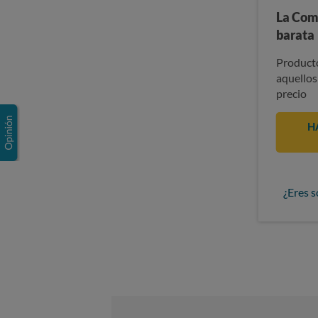
La Com
barata
Producto
aquellos
precio
H
¿Eres s