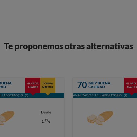
Te proponemos otras alternativas
70
BUENA
MUY BUENA
MEJOR DEL
COMPRA
MEJOR DE
DAD
CALIDAD
ANÁLISIS
MAESTRA
ANÁLISIS
L LABORATORIO
ANALIZADO EN EL LABORATORIO
Desde
13
1,
€