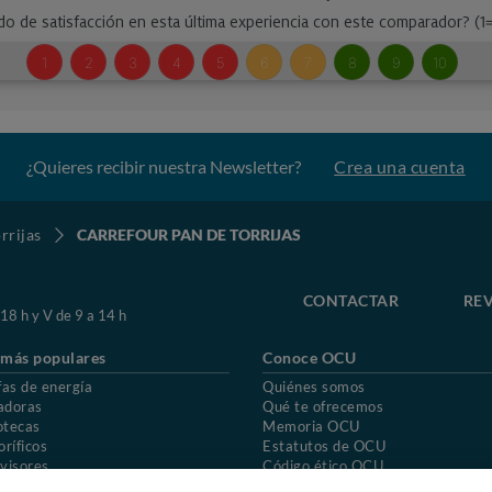
¿Quieres recibir nuestra Newsletter?
Crea una cuenta
rrijas
CARREFOUR PAN DE TORRIJAS
CONTACTAR
REV
 18 h y V de 9 a 14 h
 más populares
Conoce OCU
fas de energía
Quiénes somos
adoras
Qué te ofrecemos
otecas
Memoria OCU
oríficos
Estatutos de OCU
visores
Código ético OCU
chones
Preguntas frecuentes