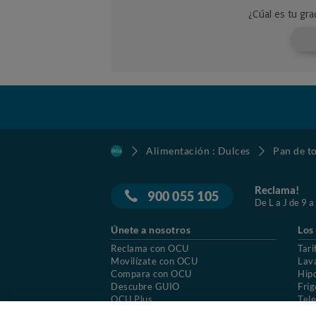
Alimentación : Dulces
Pan de to
Reclama!
900 055 105
De L a J de 9 a
Únete a nosotros
Los
Reclama con OCU
Tari
Movilízate con OCU
Lav
Compara con OCU
Hip
Descubre GUIO
Frig
OCU Plus
Tele
Trabajar en OCU
Col