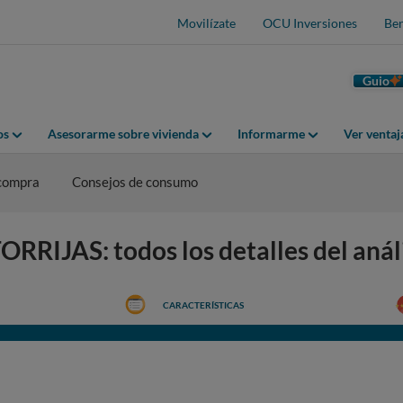
Movilízate
OCU Inversiones
Ben
Guio
os
Asesorarme sobre vivienda
Informarme
Ver venta
 compra
Consejos de consumo
IJAS: todos los detalles del análi
CARACTERÍSTICAS