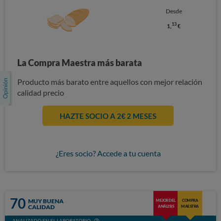
Desde
13
1,
€
La Compra Maestra más barata
Producto más barato entre aquellos con mejor relación
calidad precio
HAZTE SOCIO A 2€ 2 MESES
¿Eres socio? Accede a tu cuenta
70
MUY BUENA
MEJOR DEL
COMPRA
CALIDAD
ANÁLISIS
MAESTRA
ANALIZADO EN EL LABORATORIO