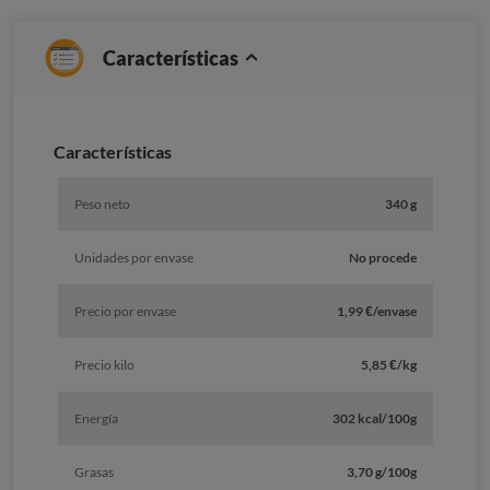
Características
Características
Peso neto
340 g
Unidades por envase
No procede
Precio por envase
1,99 €/envase
Precio kilo
5,85 €/kg
Energía
302 kcal/100g
Grasas
3,70 g/100g