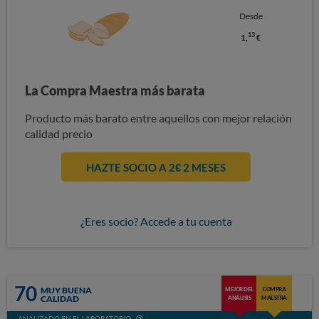
Desde
13
1,
€
La Compra Maestra más barata
Producto más barato entre aquellos con mejor relación
calidad precio
HAZTE SOCIO A 2€ 2 MESES
¿Eres socio? Accede a tu cuenta
70
MUY BUENA
MEJOR DEL
COMPRA
CALIDAD
ANÁLISIS
MAESTRA
ANALIZADO EN EL LABORATORIO