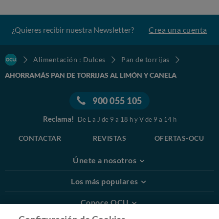
¿Quieres recibir nuestra Newsletter?
Crea una cuenta
Alimentación : Dulces
Pan de torrijas
AHORRAMÁS PAN DE TORRIJAS AL LIMÓN Y CANELA
900 055 105
Reclama!
De L a J de 9 a 18 h y V de 9 a 14 h
CONTACTAR
REVISTAS
OFERTAS-OCU
Únete a nosotros
Los más populares
Conoce OCU