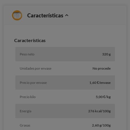
Características
Características
Peso neto
320 g
Unidades por envase
No procede
Precio por envase
1,60 €/envase
Precio kilo
5,00 €/kg
Energía
276 kcal/100g
Grasas
2,60 g/100g