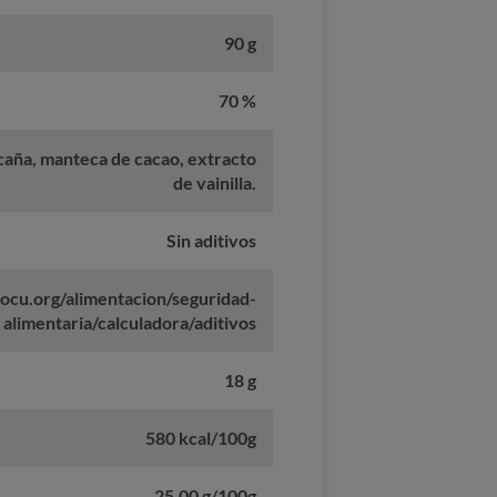
90 g
70 %
 caña, manteca de cacao, extracto
de vainilla.
Sin aditivos
ocu.org/alimentacion/seguridad-
alimentaria/calculadora/aditivos
18 g
580 kcal/100g
25,00 g/100g