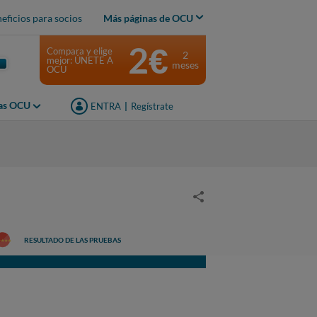
eficios para socios
Más páginas de OCU
2€
Compara y elige
2
mejor: ÚNETE A
meses
OCU
jas OCU
ENTRA
|
Regístrate
RESULTADO DE LAS PRUEBAS