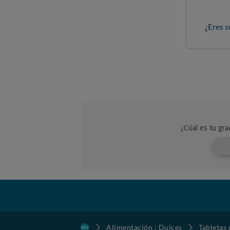
¿Eres s
Alimentación : Dulces
Tabletas