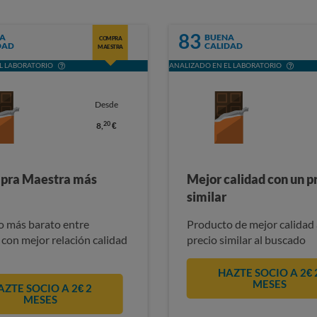
83
A
BUENA
COMPRA
DAD
CALIDAD
MAESTRA
L LABORATORIO
ANALIZADO EN EL LABORATORIO
Desde
20
8,
€
pra Maestra más
Mejor calidad con un p
similar
 más barato entre
Producto de mejor calidad 
 con mejor relación calidad
precio similar al buscado
HAZTE SOCIO A 2€ 
MESES
AZTE SOCIO A 2€ 2
MESES