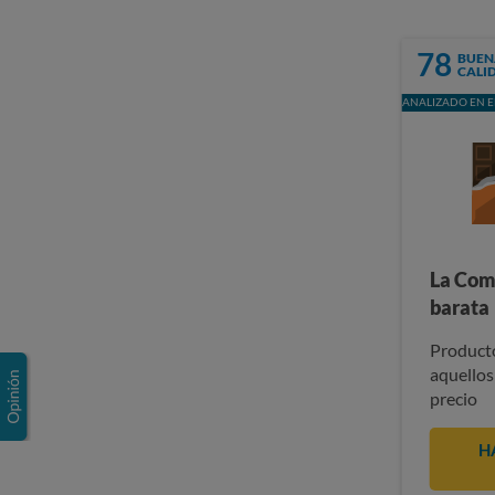
78
BUEN
CALI
ANALIZADO EN E
La Com
barata
Producto
aquellos
precio
H