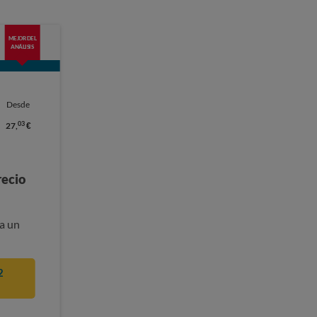
MEJOR DEL
ANÁLISIS
Desde
03
27,
€
recio
a un
2