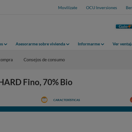
Movilízate
OCU Inversiones
Ben
Guio
os
Asesorarme sobre vivienda
Informarme
Ver venta
 compra
Consejos de consumo
CHARD Fino, 70% Bio
CARACTERÍSTICAS