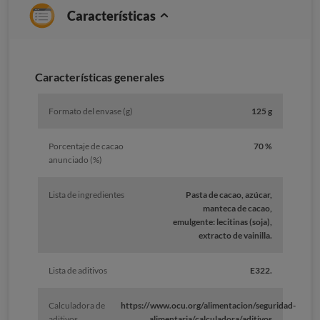
Características
Características generales
Formato del envase (g)
125 g
Porcentaje de cacao
70 %
anunciado (%)
Lista de ingredientes
Pasta de cacao, azúcar,
manteca de cacao,
emulgente: lecitinas (soja),
extracto de vainilla.
Lista de aditivos
E322.
Calculadora de
https://www.ocu.org/alimentacion/seguridad-
aditivos
alimentaria/calculadora/aditivos