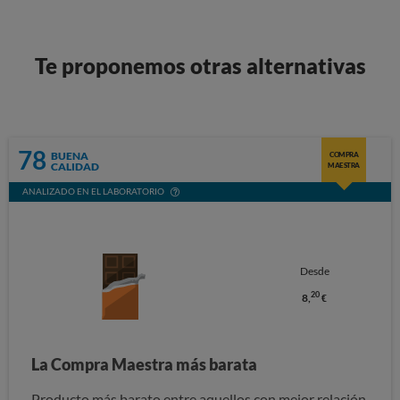
Te proponemos otras alternativas
78
BUENA
COMPRA
CALIDAD
MAESTRA
ANALIZADO EN EL LABORATORIO
Desde
20
8,
€
La Compra Maestra más barata
Producto más barato entre aquellos con mejor relación