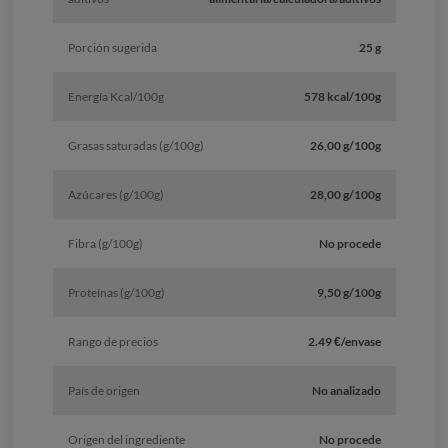
Porción sugerida
25 g
Energía Kcal/100g
578 kcal/100g
Grasas saturadas (g/100g)
26,00 g/100g
Azúcares (g/100g)
28,00 g/100g
Fibra (g/100g)
No procede
Proteínas (g/100g)
9,50 g/100g
Rango de precios
2.49 €/envase
País de origen
No analizado
Origen del ingrediente
No procede